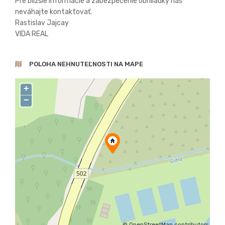
Pre bližšie informácie a zabezpečenie obhliadky nás
neváhajte kontaktovať.
Rastislav Jajcay
VIDA REAL
POLOHA NEHNUTEĽNOSTI NA MAPE
+
−
©
OpenStreetMap
contributors