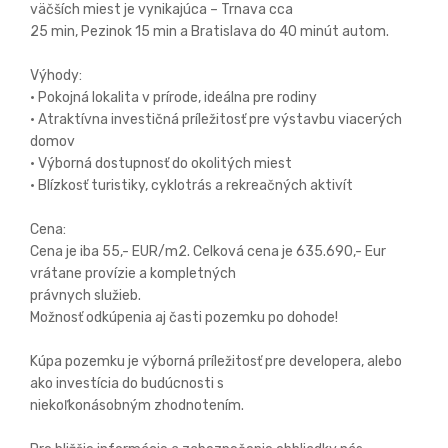
väčších miest je vynikajúca – Trnava cca
25 min, Pezinok 15 min a Bratislava do 40 minút autom.
Výhody:
• Pokojná lokalita v prírode, ideálna pre rodiny
• Atraktívna investičná príležitosť pre výstavbu viacerých
domov
• Výborná dostupnosť do okolitých miest
• Blízkosť turistiky, cyklotrás a rekreačných aktivít
Cena:
Cena je iba 55,- EUR/m2. Celková cena je 635.690,- Eur
vrátane provízie a kompletných
právnych služieb.
Možnosť odkúpenia aj časti pozemku po dohode!
Kúpa pozemku je výborná príležitosť pre developera, alebo
ako investícia do budúcnosti s
niekoľkonásobným zhodnotením.