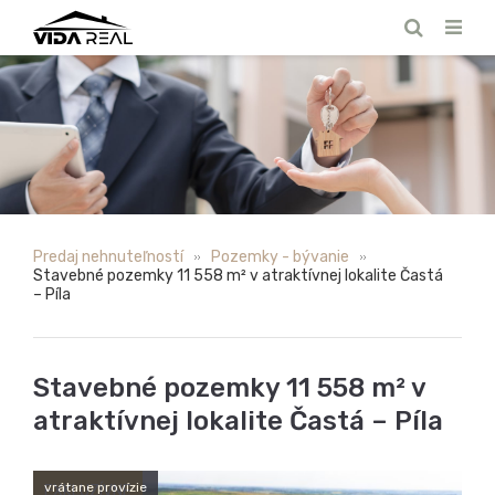
Predaj nehnuteľností
Pozemky - bývanie
Stavebné pozemky 11 558 m² v atraktívnej lokalite Častá
– Píla
Stavebné pozemky 11 558 m² v
atraktívnej lokalite Častá – Píla
vrátane provízie
EXKLUZÍVNE