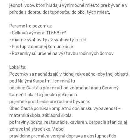
jednotlivcov, ktorí hľadajú výnimočné miesto pre bývanie v
prírode s dobrou dostupnosťou do okolitých miest.
Parametre pozemku:
• Celková výmera: 11 558 m²
• mierne svahovitý až svahovitý terén
• Prístup z obecnej komunikácie
• Pozemky sú určené na výstavbu rodinných domov
Lokalita:
Pozemky sa nachádzajú v tichej rekreačno-obytnej oblasti
pod Malými Karpatmi, len minútu
od obce Častá a pár minút od známeho hradu Červený
Kameň. Lokalita ponúka pokojné a
príjemné prostredie pre rodinné bývanie.
Obec Častá ponúka kompletnú občiansku vybavenosť –
materská škola, základná škola,
potraviny, pošta, reštaurácie, kaviareň, čerpacia stanica aj
zdravotné stredisko. V obci
pravidelne premáva verejná doprava a dostupnosť do