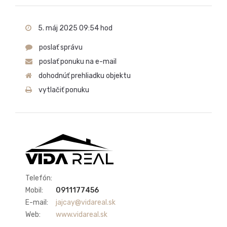
5. máj 2025 09:54 hod
poslať správu
poslať ponuku na e-mail
dohodnúť prehliadku objektu
vytlačiť ponuku
Telefón:
Mobil:
0911177456
E-mail:
jajcay@vidareal.sk
Web:
www.vidareal.sk