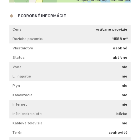
PODROBNÉ INFORMÁCIE
Cena
vrátane provízie
Rozloha pozemku
11558 m²
Vlastníctvo
osobné
Status
aktívne
Voda
nie
El. napätie
nie
Plyn
nie
Kanalizácia
nie
Internet
nie
Inžinierske siete
blízko
Káblová televízia
nie
Terén
svahovitý