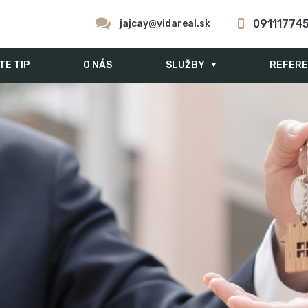
09111774
jajcay@vidareal.sk
TE TIP
O NÁS
SLUŽBY
REFERE