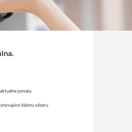
lna.
 aktuálne ponuky.
vyhovujúce Vášmu výberu.