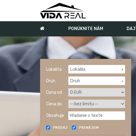
PONÚKNITE NÁM
DAJ
Lokalita
Lokalita
Druh
Druh
Cena od
Cena do
Obsahuje
PREDAJ
PRENÁJOM