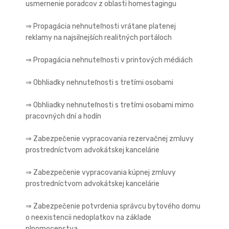
usmernenie poradcov z oblasti homestagingu
⇒ Propagácia nehnuteľnosti vrátane platenej
reklamy na najsilnejších realitných portáloch
⇒ Propagácia nehnuteľnosti v printových médiách
⇒ Obhliadky nehnuteľnosti s tretími osobami
⇒ Obhliadky nehnuteľnosti s tretími osobami mimo
pracovných dní a hodín
⇒ Zabezpečenie vypracovania rezervačnej zmluvy
prostredníctvom advokátskej kancelárie
⇒ Zabezpečenie vypracovania kúpnej zmluvy
prostredníctvom advokátskej kancelárie
⇒ Zabezpečenie potvrdenia správcu bytového domu
o neexistencii nedoplatkov na základe
plnomocenstva