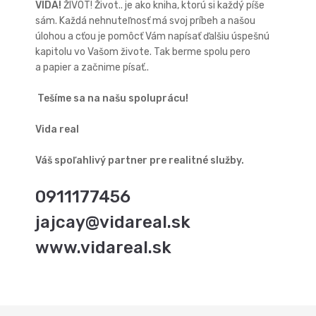
VIDA!
ŽIVOT! Život.. je ako kniha, ktorú si každý píše
sám. Každá nehnuteľnosť má svoj príbeh a našou
úlohou a cťou je pomôcť Vám napísať ďalšiu úspešnú
kapitolu vo Vašom živote. Tak berme spolu pero
a papier a začnime písať..
Tešíme sa na našu spoluprácu!
Vida real
Váš spoľahlivý partner pre realitné služby.
0911177456
jajcay@vidareal.sk
www.vidareal.sk