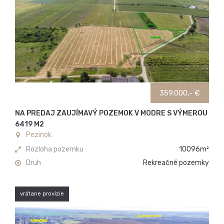
359.000,- €
NA PREDAJ ZAUJÍMAVÝ POZEMOK V MODRE S VÝMEROU
6419 M2
Pezinok
Rozloha pozemku
10096m²
Druh
Rekreačné pozemky
vrátane provízie