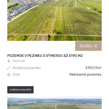
53.055,- €
POZEMOK V PEZINKU S VÝMEROU AŽ 5190 M2
Pezinok
Rozloha pozemku
5190.17m²
Druh
Rekreačné pozemky
vrátane provízie