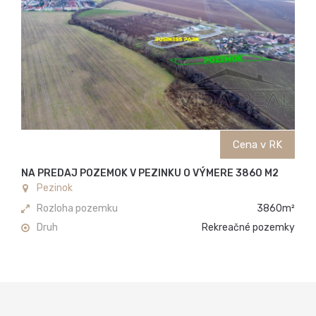
Cena v RK
NA PREDAJ POZEMOK V PEZINKU O VÝMERE 3860 M2
Pezinok
Rozloha pozemku
3860m²
Druh
Rekreačné pozemky