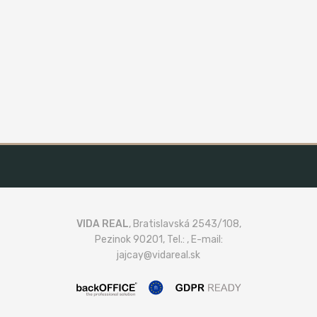
VIDA REAL
, Bratislavská 2543/108,
Pezinok 90201, Tel.: , E-mail:
jajcay@vidareal.sk